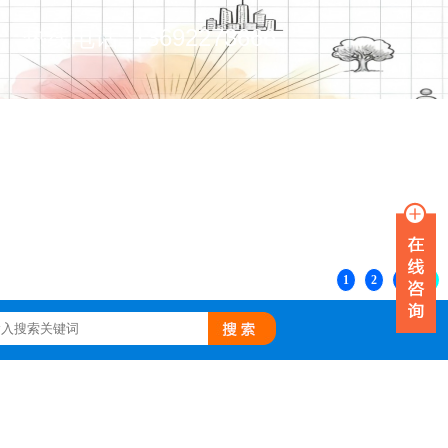
热线电话 13692273666
1
2
3
4