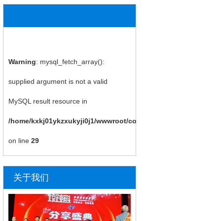
Warning
: mysql_fetch_array():
supplied argument is not a valid
MySQL result resource in
/home/kxkj01ykzxukyji0j1/wwwroot/company.php
on line
29
关于我们