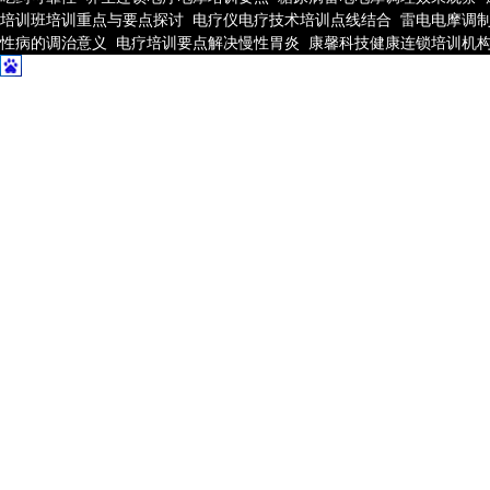
科技属国家一线品牌高新企
培训班培训重点与要点探讨
电疗仪电疗技术培训点线结合
雷电电摩调
性病的调治意义
电疗培训要点解决慢性胃炎
康馨科技健康连锁培训机
用中，大量常见病、疑难病
的群体效果显著。新近开发
疗仪、痛风治疗仪厂家，电
家发明专利，疼痛治疗仪，
治疗仪，腰椎增生治疗仪，