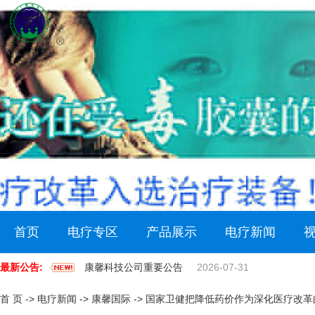
首页
电疗专区
产品展示
电疗新闻
最新公告:
康馨科技公司重要公告
2026-07-31
首 页
->
电疗新闻
->
康馨国际
->
国家卫健把降低药价作为深化医疗改革