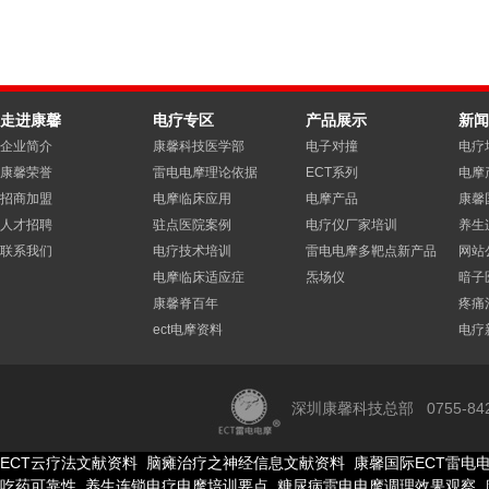
走进康馨
电疗专区
产品展示
新闻
企业简介
康馨科技医学部
电子对撞
电疗
康馨荣誉
雷电电摩理论依据
ECT系列
电摩
招商加盟
电摩临床应用
电摩产品
康馨
人才招聘
驻点医院案例
电疗仪厂家培训
养生
联系我们
电疗技术培训
雷电电摩多靶点新产品
网站
电摩临床适应症
炁场仪
暗子
康馨脊百年
疼痛
ect电摩资料
电疗
深圳康馨科技总部 0755-84275
ECT云疗法文献资料
脑瘫治疗之神经信息文献资料
康馨国际ECT雷电
吃药可靠性
养生连锁电疗电摩培训要点
糖尿病雷电电摩调理效果观察